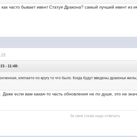
 как часто бывает ивент Статуя Дракона? самый лучший ивент из
3:29
15 - 11:48:
конченная, клепаете по кругу то что было. Когда будут введены драконьи жилы,
.
 Даже если вам какая-то часть обновления не по душе, это не знач
За свои слова надо отвечать