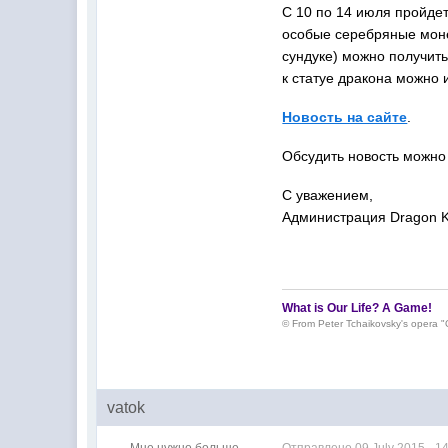
С 10 по 14 июля пройде
особые серебряные моне
сундуке) можно получить
к статуе дракона можно 
Новость на сайте
.
Обсудить новость можно
С уважением,
Администрация Dragon K
What is Our Life? A Game!
© F
rom Peter Tchaikovsky's opera "
vatok