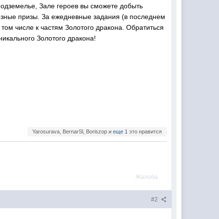
Подземелье, Зале героев вы сможете добыть
зные призы. За ежедневные задания (в последнем
 том числе к частям Золотого дракона. Обратиться
никального Золотого дракона!
Yarosurava, BernarSl, Boriszop и
еще 1
это нравится
Жалоба
#2