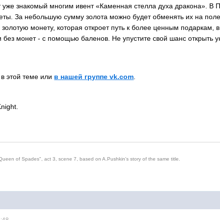
т уже знакомый многим ивент «Каменная стелла духа дракона». В 
ты. За небольшую сумму золота можно будет обменять их на поле
 золотую монету, которая откроет путь к более ценным подаркам, в
и без монет - с помощью баленов. Не упустите свой шанс открыть у
 в этой теме или
в нашей группе vk.com
.
night.
Queen of Spades", act 3, scene 7, based on A.Pushkin's story of the same title.