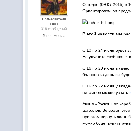
Сегодня (09.07.2015) в 
Ориентировочная продол
Пользователи
318 сообщений
В этой новости мы рас
Город
Москва
С 10 по 24 июля будет 
Не упустите свой шанс, 
С 16 по 20 июля в качес
баленов за день вы буде
С 16 по 22 июля у влад
питомцев можно узнать
Акция «Роскошная короб
астралов. Во время этой
при этом вернуть часть б
можно будет купить руны