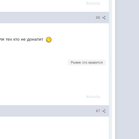
Жалоба
#6
я тех кто не донатит
Рыжик это нравится
Жалоба
#7