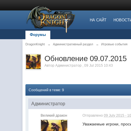
НА САЙТ
НОВОСТ
Форумы
DragonKnight
→
Административный раздел
→
Игровые события
Обновление 09.07.2015
Автор
Администратор
,
09 Jul 2015 10:43
Сообщений в теме: 9
Администратор
Великий дракон
Отправлено
09 July 2015 - 1
Уважаемые игроки, прос