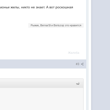
аконьи жилы, никто не знает. А вот роскошная
Рыжик, BernarSl и Boriszop это нравится
Жалоба
#3