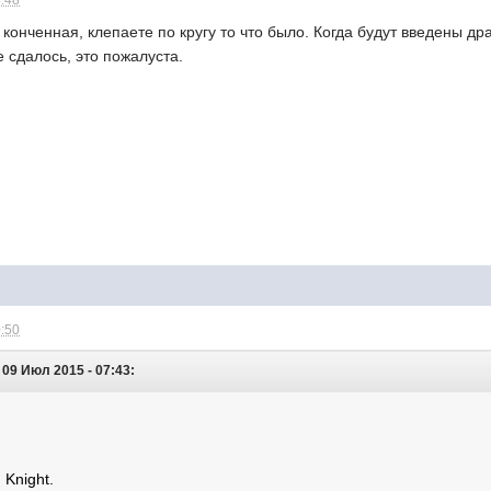
4:48
 конченная, клепаете по кругу то что было. Когда будут введены др
е сдалось, это пожалуста.
0:50
09 Июл 2015 - 07:43:
Knight.