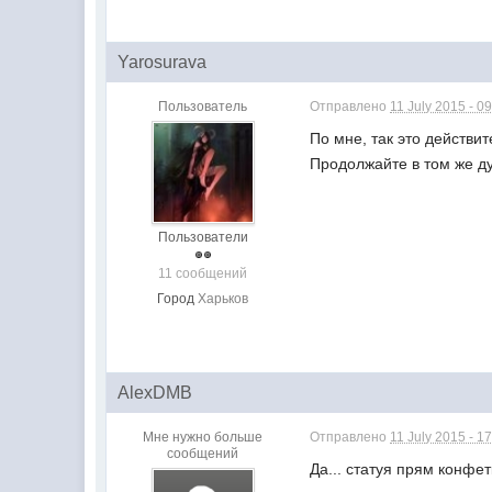
Yarosurava
Пользователь
Отправлено
11 July 2015 - 0
По мне, так это действи
Продолжайте в том же д
Пользователи
11 сообщений
Город
Харьков
AlexDMB
Мне нужно больше
Отправлено
11 July 2015 - 1
сообщений
Да... статуя прям конфет