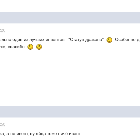
9:26
тельно один из лучших инвентов - "Статуя дракона"
Особенно дл
ухе, спасибо
7:50
ка, а не ивент, ну яйца тоже ничё ивент