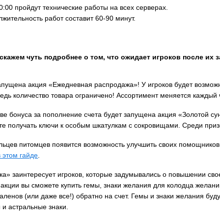
10:00 пройдут технические работы на всех серверах.
жительность работ составит 60-90 минут.
скажем чуть подробнее о том, что ожидает игроков после их 
запущена акция «Ежедневная распродажа»! У игроков будет возмож
ведь количество товара ограничено! Ассортимент меняется каждый 
тве бонуса за пополнение счета будет запущена акция «Золотой су
те получать ключи к особым шкатулкам с сокровищами. Среди приз
ельцев питомцев появится возможность улучшить своих помощников
в этом гайде
.
ка» заинтересует игроков, которые задумывались о повышении свое
 акции вы сможете купить гемы, знаки желания для колодца желани
аленов (или даже все!) обратно на счет. Гемы и знаки желания буду
 и астральные знаки.