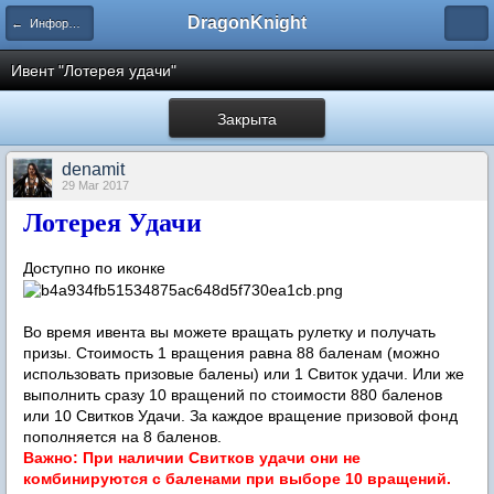
DragonKnight
← Информация и гайды по игре
Ивент "Лотерея удачи"
Закрыта
denamit
29 Mar 2017
Лотерея Удачи
Доступно по иконке
Во время ивента вы можете вращать рулетку и получать
призы. Стоимость 1 вращения равна 88 баленам (можно
использовать призовые балены) или 1 Свиток
удачи
. Или же
выполнить сразу 10 вращений по стоимости 880 баленов
или 10 Свитков Удачи.
За каждое вращение призовой фонд
пополняется на 8 баленов.
Важно: При наличии Свитков
удачи
они не
комбинируются с баленами при выборе 10 вращений.