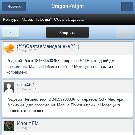
DragonKnight
← Форумные игры
Конкурс "Марш Победы". Сбор общево...
«
Закрыта
»
(*^*)СвятаяМандаринка(*^*)
10 May 2017
Рядовой Рюко 184683598458 с сервера S43Новогодний для
проведения Марша Победы прибыл! Мотоцикл полностью
исправлен!
olga467
10 May 2017
Рядовой
Неизвестная id 34359738386 с сервера S8 - Мастера
Алхимии
для проведения Марша Победы прибыл! Мотоцикл
полностью исправен!
Ивент ГМ
10 May 2017