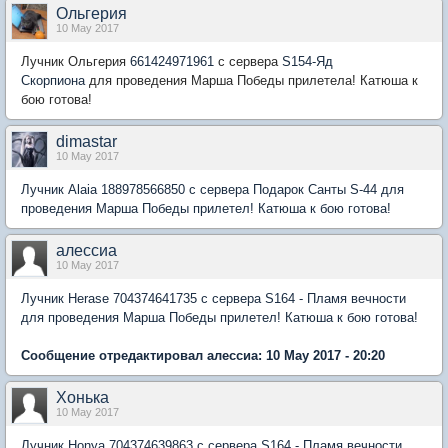
Ольгерия
10 May 2017
Лучник Ольгерия
661424971961
с сервера
S154-Яд
Скорпиона
для проведения Марша Победы прилетела! Катюша к
бою готова!
dimastar
10 May 2017
Лучник Alaia 188978566850 с сервера Подарок Санты S-44 для
проведения Марша Победы прилетел! Катюша к бою готова!
алессиа
10 May 2017
Лучник Herase 704374641735 с сервера S164 - Пламя вечности
для проведения Марша Победы прилетел! Катюша к бою готова!
Сообщение отредактировал алессиа: 10 May 2017 - 20:20
Хонька
10 May 2017
Лучник Honya 704374639863 с сервера S164 - Пламя вечности