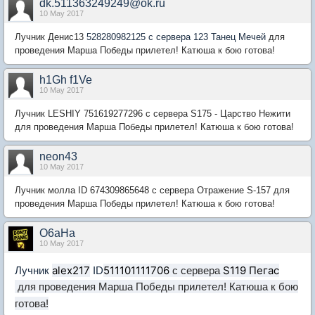
dk.511363249249@ok.ru
10 May 2017
Лучник Денис13
528280982125 с сервера 123 Танец Мечей
для
проведения Марша Победы прилетел! Катюша к бою готова!
h1Gh f1Ve
10 May 2017
Лучник LESHIY 751619277296
с сервера S175 - Царство Нежити
для проведения Марша Победы прилетел! Катюша к бою готова!
neon43
10 May 2017
Лучник
молла ID
674309865648
с сервера Отражение S-157
для
проведения Марша Победы прилетел! Катюша к бою готова!
O6aHa
10 May 2017
alex217
511101111706
S119 Пегас
Лучник
ID
с сервера
для проведения Марша Победы прилетел! Катюша к бою
готова!