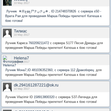
10 May 2017
Лучник ✵廾عφع尸ナنナن✵ , ID 214748370826 с сервера s50 -
Врата Рая для проведения Марша Победы прилетел! Катюша к
бою готова!
Тилиас
10 May 2017
Лучник Кариса
760209211472
с сервера S177 Песня Дриады для
проведения Марша Победы прилетел! Катюша к бою готова!
Helena7
10 May 2017
Лучник Мона7,ID 481036352360, с сервера 112 Дракоборец
для
проведения Марша Победы прилетел! Катюша к бою готова!
dk.294161287221@ok.ru
10 May 2017
Лучник Vlazimir ID
158913800320
с сервера S37-Легенда для
проведения Марша Победы прилетел! Катюша к бою готова!