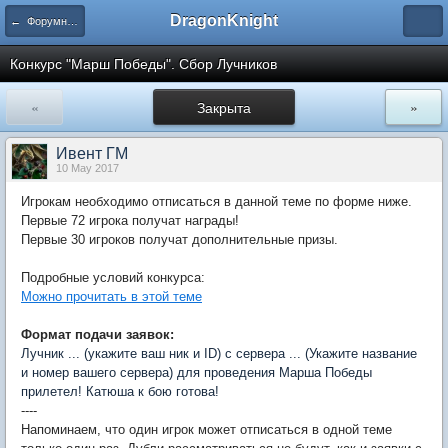
DragonKnight
← Форумные игры
Конкурс "Марш Победы". Сбор Лучников
«
Закрыта
»
Ивент ГМ
10 May 2017
Игрокам необходимо отписаться в данной теме по форме ниже.
Первые 72 игрока получат награды!
Первые 30 игроков получат дополнительные призы.
Подробные условий конкурса:
Можно прочитать в этой теме
Формат подачи заявок:
Лучник ... (укажите ваш ник и ID) с сервера ... (Укажите название
и номер вашего сервера) для проведения Марша Победы
прилетел! Катюша к бою готова!
----
Напоминаем, что один игрок может отписаться в одной теме