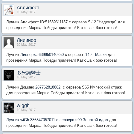
Авлифест
10 May 2017
Лучник
Авлифест ID:51539611137 с сервера S-12 "Надежда"
для
проведения Марша Победы прилетел! Катюша к бою готова!
Лииииоо
10 May 2017
Лучник
Лионорка 639950140250
с сервера .
149 - Маски
для
проведения Марша Победы прилетел! Катюша к бою готова!
多米諾騎士
10 May 2017
Лучник Домино
287762818882
с сервера S65 Имперский страж
для проведения Марша Победы прилетел! Катюша к бою готова!
wiggh
10 May 2017
Лучник wiGh 386547057011 с сервера s90 Золотой идол
для
проведения Марша Победы прилетел! Катюша к бою готова!