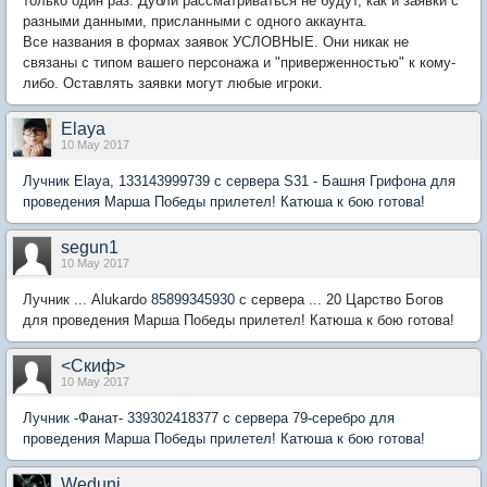
только один раз. Дубли рассматриваться не будут, как и заявки с
разными данными, присланными с одного аккаунта.
Все названия в формах заявок УСЛОВНЫЕ. Они никак не
связаны с типом вашего персонажа и "приверженностью" к кому-
либо. Оставлять заявки могут любые игроки.
Elaya
10 May 2017
Лучник Elaya, 133143999739 с сервера S31 - Башня Грифона для
проведения Марша Победы прилетел! Катюша к бою готова!
segun1
10 May 2017
Лучник ... Alukardo
85899345930
с сервера ... 20 Царство Богов
для проведения Марша Победы прилетел! Катюша к бою готова!
<Скиф>
10 May 2017
Лучник -Фанат- 339302418377 с сервера 79-серебро для
проведения Марша Победы прилетел! Катюша к бою готова!
Wedunj