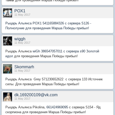
тьмы
для проведения Марша Победы прибыл!
POX1
11 May 2017
Рыцарь Альянса POX1 541165884326 с сервера S126 -
Полнолуние для проведения Марша Победы прибыл!
wiggh
11 May 2017
Рыцарь Альянса
wiGh 386547057011 с сервера s90 Золотой
идол
для проведения Марша Победы прибыл!
Skommarh
11 May 2017
Рыцарь Альянса
Grey 571230652622 с сервера 133 Источник
силы. Для проведения Марша Победы прибыл!
dk.169200109@vk.com
11 May 2017
Рыцарь Альянса Pikolina,
661424969095
с сервера S154 - Яд
скорпиона для проведения Марша Победы прибыл!