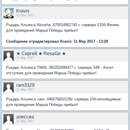
Kravis
11 May 2017
Рыцарь Альянса
Akiosha, 670014902745 с сервера S156-Феникс
для проведения Марша Победы прибыл!
Сообщение отредактировал Kravis: 11 May 2017 - 13:28
★ Сергей ★ ResaGe ★
11 May 2017
Рыцарь Альянса TWIN,
382252090477
с сервера S89 - Ангел
отступник для проведения Марша Победы прибыл!
ram3329
11 May 2017
Рыцарь Альянса -ram-
446676602228
с сервера 104-непобедимые
для проведения Марша Победы прибыл!
алессиа
11 May 2017