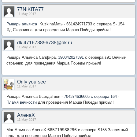
77NIKITA77
11 May 2017
Рыцарь альянса
KuzkinaMatь - 661424971733 с сервера S- 154
Яд Скорпиона
для проведения Марша Победы прибыл!
dk.471673896738@ok.ru
11 May 2017
Рыцарь Альянса Сапфира,
390842027391
с сервера s91 Вечный
странник
для проведения Марша Победы прибыл!
Only yoursee
11 May 2017
Рыцарь Альянса ВсегдаТвоя -
704374636605 с сервера 164 -
Пламя вечности
для проведения Марша Победы прибыл!
АленаХ
11 May 2017
665719938296
Маг Альянса АленаХ
с сервера S155 Запретный
плод
для проведения Марша Победы прибыл!