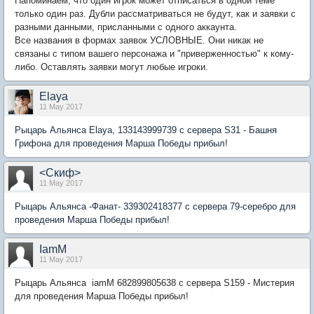
Напоминаем, что один игрок может отписаться в одной теме
только один раз. Дубли рассматриваться не будут, как и заявки с
разными данными, присланными с одного аккаунта.
Все названия в формах заявок УСЛОВНЫЕ. Они никак не
связаны с типом вашего персонажа и "приверженностью" к кому-
либо. Оставлять заявки могут любые игроки.
Elaya
11 May 2017
Рыцарь Альянса Elaya, 133143999739 с сервера S31 - Башня
Грифона для проведения Марша Победы прибыл!
<Скиф>
11 May 2017
Рыцарь Альянса -Фанат- 339302418377 с сервера 79-серебро для
проведения Марша Победы прибыл!
IamM
11 May 2017
Рыцарь Альянса
iamM 682899805638 с сервера S159 - Мистерия
для проведения Марша Победы прибыл!