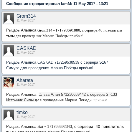
Сообщение отредактировал IamM: 11 May 2017 - 13:21
Grom314
11 May 2017
Рыцарь Альянса
Grom314 -
171798691880, с сервера
40 повелитель
тьмы
для проведения Марша Победы прибыл!
CASKAD
11 May 2017
Рыцарь Альянса CASKAD 717259538539 с сервера S167
Симург для проведения Марша Победы прибыл!
Aharata
11 May 2017
Рыцарь Альянса
Эльза Алая
571230659442 с сервера
S -133
Источник Силы
для проведения Марша Победы
прибыл!
timko
11 May 2017
-
, с сервера
40 повелитель
Рыцарь Альянса
Sai
171798692343