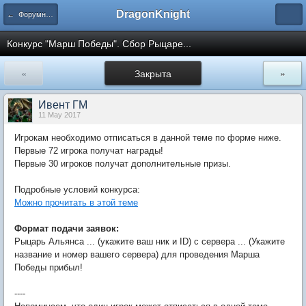
DragonKnight
← Форумные игры
Конкурс "Марш Победы". Сбор Рыцаре...
«
Закрыта
»
Ивент ГМ
11 May 2017
Игрокам необходимо отписаться в данной теме по форме ниже.
Первые 72 игрока получат награды!
Первые 30 игроков получат дополнительные призы.
Подробные условий конкурса:
Можно прочитать в этой теме
Формат подачи заявок:
Рыцарь Альянса ... (укажите ваш ник и ID) с сервера ... (Укажите
название и номер вашего сервера) для проведения Марша
Победы прибыл!
----