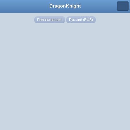
DragonKnight
Полная версия
Русский (RUS)