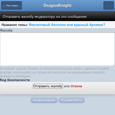
DragonKnight
← На главную
Отправить жалобу модератору на это сообщение
Название темы:
Фиолетовый Аполлон или красный Архимаг?
Жалоба
Внимание: данная форма не предназначена для связи с администрацией
форума, используйте ее только для указания на нарушающие правила
форума публикации!
Код безопасности
или
Отмена
Полная версия
Русский (RUS)