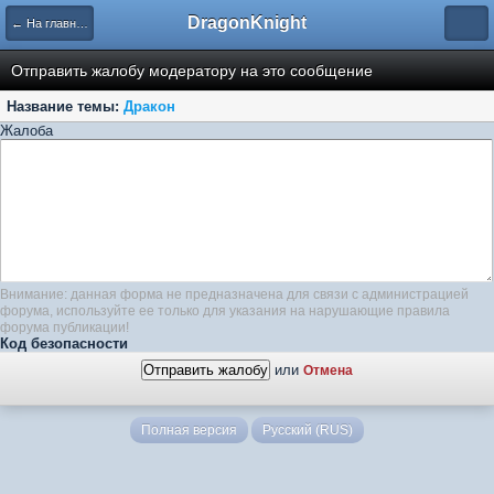
DragonKnight
← На главную
Отправить жалобу модератору на это сообщение
Название темы:
Дракон
Жалоба
Внимание: данная форма не предназначена для связи с администрацией
форума, используйте ее только для указания на нарушающие правила
форума публикации!
Код безопасности
или
Отмена
Полная версия
Русский (RUS)