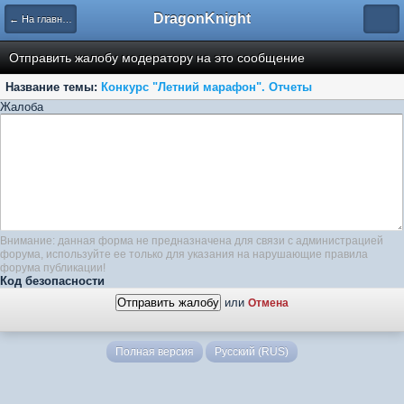
DragonKnight
← На главную
Отправить жалобу модератору на это сообщение
Название темы:
Конкурс "Летний марафон". Отчеты
Жалоба
Внимание: данная форма не предназначена для связи с администрацией
форума, используйте ее только для указания на нарушающие правила
форума публикации!
Код безопасности
или
Отмена
Полная версия
Русский (RUS)