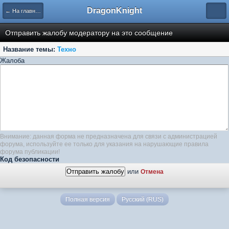
DragonKnight
← На главную
Отправить жалобу модератору на это сообщение
Название темы:
Техно
Жалоба
Внимание: данная форма не предназначена для связи с администрацией
форума, используйте ее только для указания на нарушающие правила
форума публикации!
Код безопасности
или
Отмена
Полная версия
Русский (RUS)