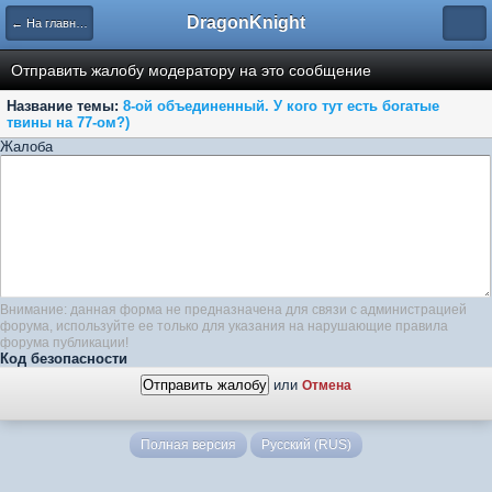
DragonKnight
← На главную
Отправить жалобу модератору на это сообщение
Название темы:
8-ой объединенный. У кого тут есть богатые
твины на 77-ом?)
Жалоба
Внимание: данная форма не предназначена для связи с администрацией
форума, используйте ее только для указания на нарушающие правила
форума публикации!
Код безопасности
или
Отмена
Полная версия
Русский (RUS)