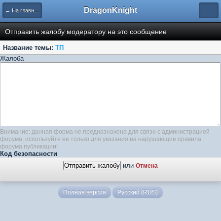
DragonKnight
← На главную
Отправить жалобу модератору на это сообщение
Название темы:
ТП
Жалоба
Внимание: данная форма не предназначена для связи с администрацией
форума, используйте ее только для указания на нарушающие правила
форума публикации!
Код безопасности
или
Отмена
Полная версия
Русский (RUS)