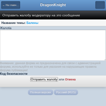
DragonKnight
← На главную
Отправить жалобу модератору на это сообщение
Название темы:
Балены
Жалоба
Внимание: данная форма не предназначена для связи с администрацией
форума, используйте ее только для указания на нарушающие правила
форума публикации!
Код безопасности
или
Отмена
Полная версия
Русский (RUS)