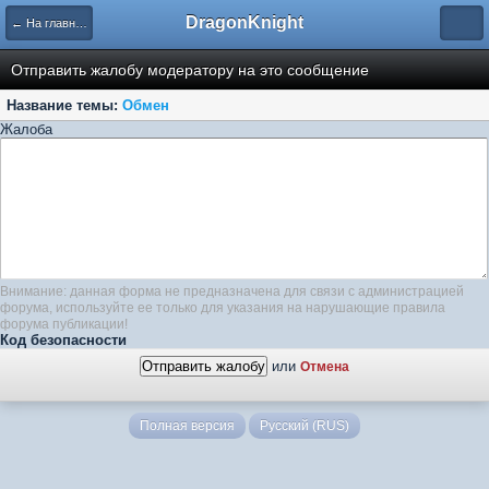
DragonKnight
← На главную
Отправить жалобу модератору на это сообщение
Название темы:
Обмен
Жалоба
Внимание: данная форма не предназначена для связи с администрацией
форума, используйте ее только для указания на нарушающие правила
форума публикации!
Код безопасности
или
Отмена
Полная версия
Русский (RUS)