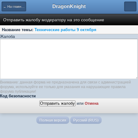
DragonKnight
← На главную
Отправить жалобу модератору на это сообщение
Название темы:
Технические работы 9 октября
Жалоба
Внимание: данная форма не предназначена для связи с администрацией
форума, используйте ее только для указания на нарушающие правила
форума публикации!
Код безопасности
или
Отмена
Полная версия
Русский (RUS)