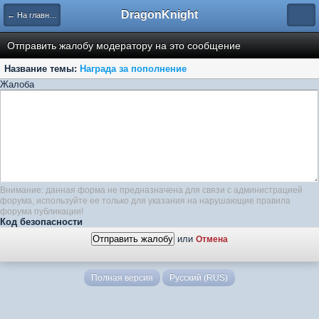
DragonKnight
← На главную
Отправить жалобу модератору на это сообщение
Название темы:
Награда за пополнение
Жалоба
Внимание: данная форма не предназначена для связи с администрацией
форума, используйте ее только для указания на нарушающие правила
форума публикации!
Код безопасности
или
Отмена
Полная версия
Русский (RUS)