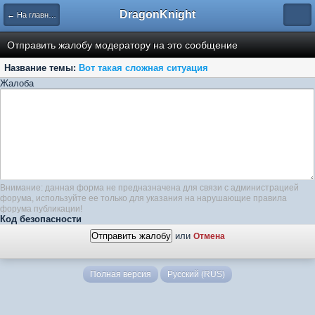
DragonKnight
← На главную
Отправить жалобу модератору на это сообщение
Название темы:
Вот такая сложная ситуация
Жалоба
Внимание: данная форма не предназначена для связи с администрацией
форума, используйте ее только для указания на нарушающие правила
форума публикации!
Код безопасности
или
Отмена
Полная версия
Русский (RUS)