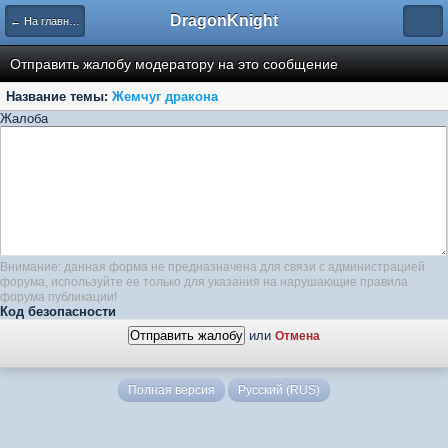
DragonKnight
← На главную
Отправить жалобу модератору на это сообщение
Название темы:
Жемчуг дракона
Жалоба
Внимание: данная форма не предназначена для связи с администрацией
форума, используйте ее только для указания на нарушающие правила
форума публикации!
Код безопасности
или
Отмена
Полная версия
Русский (RUS)