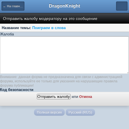
DragonKnight
← На главную
Отправить жалобу модератору на это сообщение
Название темы:
Поиграем в слова
Жалоба
Внимание: данная форма не предназначена для связи с администрацией
форума, используйте ее только для указания на нарушающие правила
форума публикации!
Код безопасности
или
Отмена
Полная версия
Русский (RUS)