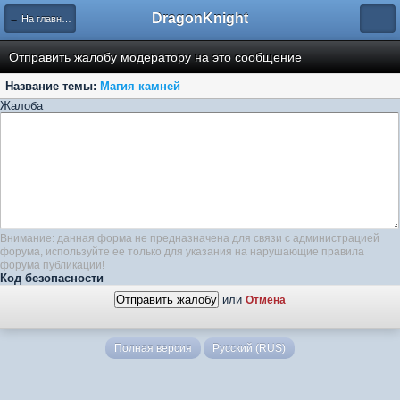
DragonKnight
← На главную
Отправить жалобу модератору на это сообщение
Название темы:
Магия камней
Жалоба
Внимание: данная форма не предназначена для связи с администрацией
форума, используйте ее только для указания на нарушающие правила
форума публикации!
Код безопасности
или
Отмена
Полная версия
Русский (RUS)