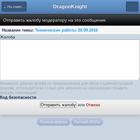
DragonKnight
← На главную
Отправить жалобу модератору на это сообщение
Название темы:
Технические работы 20.09.2016
Жалоба
Внимание: данная форма не предназначена для связи с администрацией
форума, используйте ее только для указания на нарушающие правила
форума публикации!
Код безопасности
или
Отмена
Полная версия
Русский (RUS)