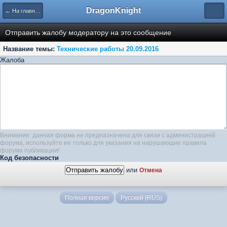
DragonKnight
← На главную
Отправить жалобу модератору на это сообщение
Название темы:
Технические работы 20.09.2016
Жалоба
Внимание: данная форма не предназначена для связи с администрацией
форума, используйте ее только для указания на нарушающие правила
форума публикации!
Код безопасности
или
Отмена
Полная версия
Русский (RUS)