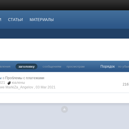
И
СТАТЬИ
МАТЕРИАЛЫ
Порядок
овления
заголовку
сообщениям
просмотрам
по убы
ы
в
Проблемы с платежами
2021
юалены
216
ие MarkiZa_Angelov ,
03 Mar 2021