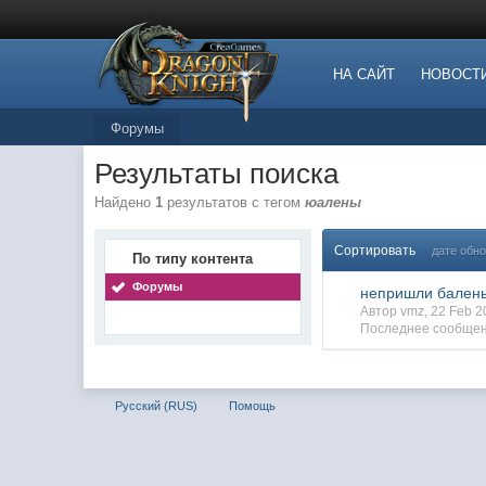
НА САЙТ
НОВОСТ
Форумы
Результаты поиска
Найдено
1
результатов с тегом
юалены
Сортировать
дате обн
По типу контента
Форумы
непришли бален
Автор vmz, 22 Feb 
Последнее сообщен
Русский (RUS)
Помощь