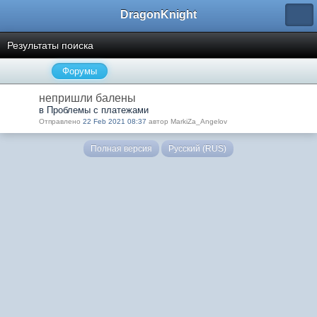
DragonKnight
Результаты поиска
Форумы
непришли балены
в Проблемы с платежами
Отправлено
22 Feb 2021 08:37
автор MarkiZa_Angelov
Полная версия
Русский (RUS)