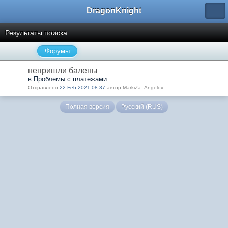
DragonKnight
Результаты поиска
Форумы
непришли балены
в Проблемы с платежами
Отправлено
22 Feb 2021 08:37
автор MarkiZa_Angelov
Полная версия
Русский (RUS)