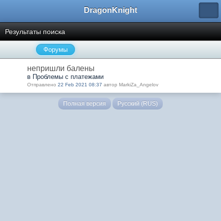
DragonKnight
Результаты поиска
Форумы
непришли балены
в Проблемы с платежами
Отправлено
22 Feb 2021 08:37
автор MarkiZa_Angelov
Полная версия
Русский (RUS)