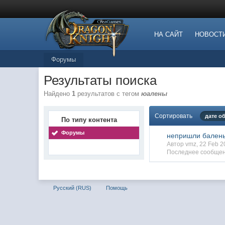
НА САЙТ
НОВОСТ
Форумы
Результаты поиска
Найдено
1
результатов с тегом
юалены
Сортировать
дате о
По типу контента
Форумы
непришли бален
Автор vmz, 22 Feb 
Последнее сообщен
Русский (RUS)
Помощь