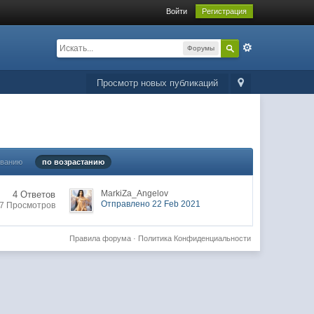
Войти
Регистрация
Форумы
Просмотр новых публикаций
ыванию
по возрастанию
MarkiZa_Angelov
4 Ответов
Отправлено 22 Feb 2021
7 Просмотров
Правила форума
·
Политика Конфиденциальности