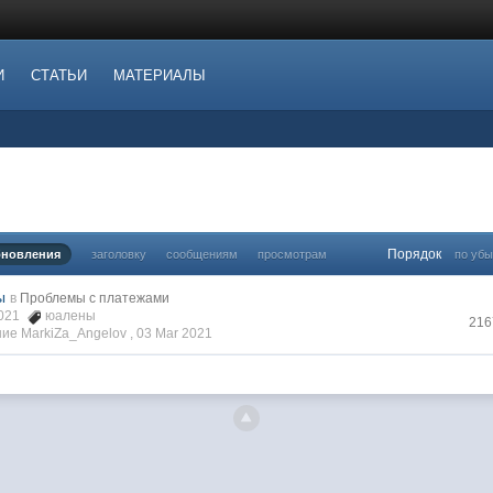
И
СТАТЬИ
МАТЕРИАЛЫ
Порядок
бновления
заголовку
сообщениям
просмотрам
по уб
ы
в
Проблемы с платежами
2021
юалены
216
ие MarkiZa_Angelov ,
03 Mar 2021