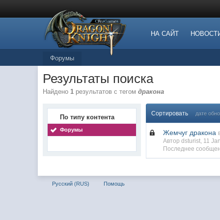
НА САЙТ
НОВОСТ
Форумы
Результаты поиска
Найдено
1
результатов с тегом
дракона
Сортировать
дате обн
По типу контента
Форумы
Жемчуг дракона
Автор dsturist, 11 J
Последнее сообщен
Русский (RUS)
Помощь