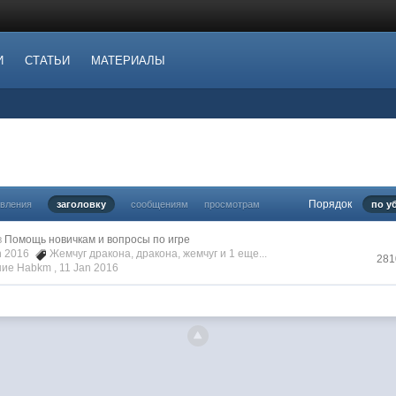
И
СТАТЬИ
МАТЕРИАЛЫ
Порядок
овления
заголовку
сообщениям
просмотрам
по у
в
Помощь новичкам и вопросы по игре
an 2016
Жемчуг дракона
,
дракона
,
жемчуг
и 1 еще...
281
ие Habkm ,
11 Jan 2016