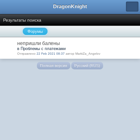
DragonKnight
Результаты поиска
Форумы
непришли балены
в Проблемы с платежами
Отправлено
22 Feb 2021 08:37
автор MarkiZa_Angelov
Полная версия
Русский (RUS)