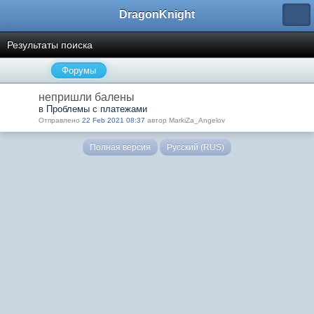
DragonKnight
Результаты поиска
Форумы
непришли балены
в Проблемы с платежами
Отправлено
22 Feb 2021 08:37
автор MarkiZa_Angelov
Полная версия
Русский (RUS)