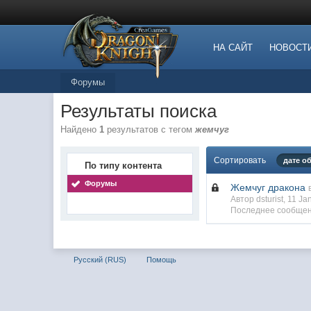
НА САЙТ
НОВОСТ
Форумы
Результаты поиска
Найдено
1
результатов с тегом
жемчуг
Сортировать
дате о
По типу контента
Форумы
Жемчуг дракона
Автор dsturist, 11 J
Последнее сообщен
Русский (RUS)
Помощь