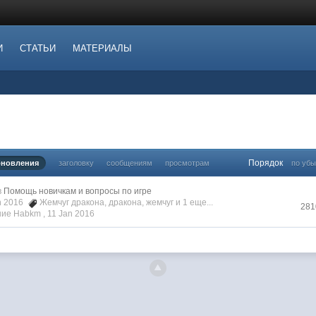
И
СТАТЬИ
МАТЕРИАЛЫ
Порядок
бновления
заголовку
сообщениям
просмотрам
по уб
в
Помощь новичкам и вопросы по игре
an 2016
Жемчуг дракона
,
дракона
,
жемчуг
и 1 еще...
281
ие Habkm ,
11 Jan 2016