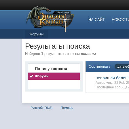
НА САЙТ
НОВОСТ
Форумы
Результаты поиска
Найдено
1
результатов с тегом
юалены
Сортировать
дате о
По типу контента
Форумы
непришли бален
Автор vmz, 22 Feb 
Последнее сообщен
Русский (RUS)
Помощь