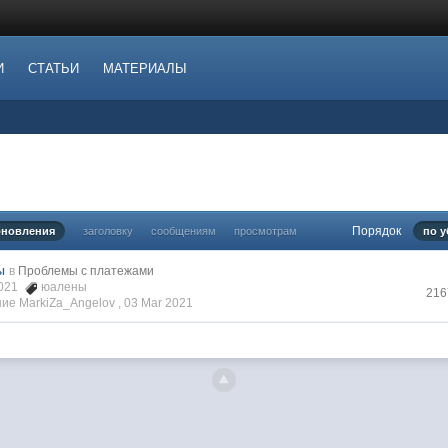
И
СТАТЬИ
МАТЕРИАЛЫ
Порядок
бновления
заголовку
сообщениям
просмотрам
по 
ы
в
Проблемы с платежами
2021
юалены
216
ие MarkiZa_Angelov ,
03 Mar 2021