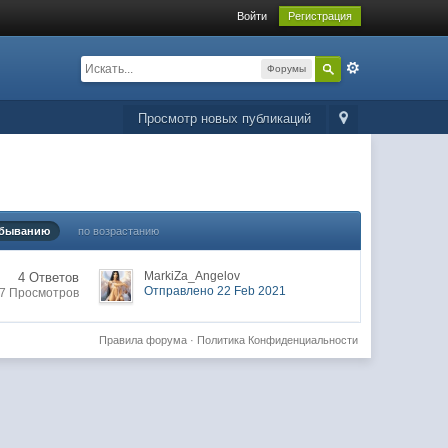
Войти
Регистрация
Форумы
Просмотр новых публикаций
убыванию
по возрастанию
MarkiZa_Angelov
4 Ответов
Отправлено 22 Feb 2021
7 Просмотров
Правила форума
·
Политика Конфиденциальности