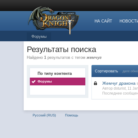
НА САЙТ
НОВОСТ
Форумы
Результаты поиска
Найдено
1
результатов с тегом
жемчуг
Сортировать
дате обн
По типу контента
Форумы
Жемчуг дракона
Автор dsturist, 11 J
Последнее сообщен
Русский (RUS)
Помощь