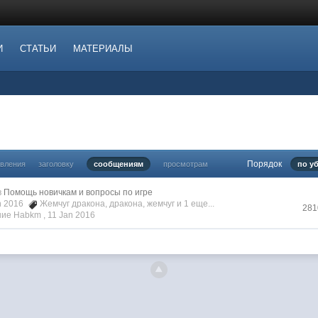
И
СТАТЬИ
МАТЕРИАЛЫ
Порядок
овления
заголовку
сообщениям
просмотрам
по у
в
Помощь новичкам и вопросы по игре
an 2016
Жемчуг дракона
,
дракона
,
жемчуг
и 1 еще...
281
ие Habkm ,
11 Jan 2016