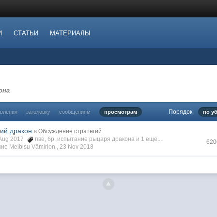
И
СТАТЬИ
МАТЕРИАЛЫ
она
Порядок
овления
заголовку
сообщениям
просмотрам
по у
ий дракон
в
Обсуждение стратегий
1 Aug 2017
пве
,
бр
,
испытание рыцаря дракона
и 1 еще...
620
е Meibisu Vāmirion ,
23 Nov 2018