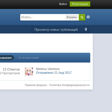
Войти
Регистрация
Форумы
Просмотр новых публикаций
быванию
по возрастанию
Meibisu Vāmirion
13 Ответов
Отправлено 21 Aug 2017
0 Просмотров
Правила форума
·
Политика Конфиденциальности