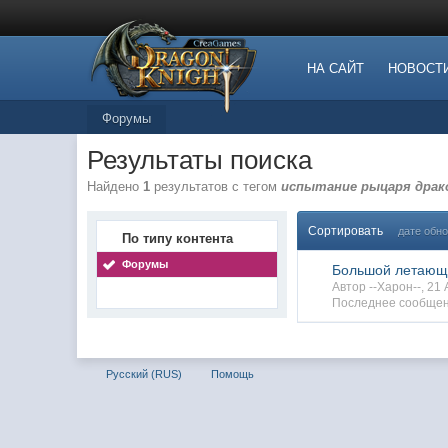
НА САЙТ
НОВОСТ
Форумы
Результаты поиска
Найдено
1
результатов с тегом
испытание рыцаря драк
Сортировать
дате обн
По типу контента
Форумы
Большой летающ
Автор --Харон--, 2
Последнее сообщени
Русский (RUS)
Помощь