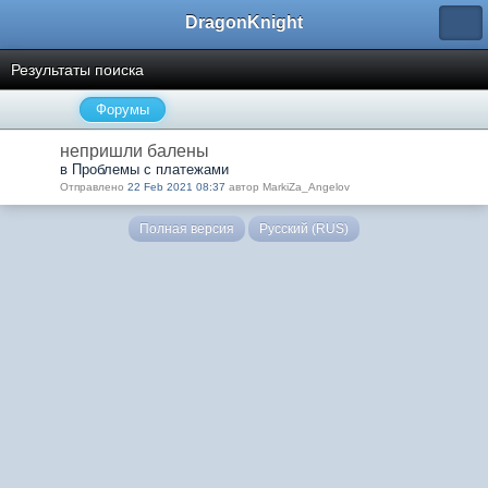
DragonKnight
Результаты поиска
Форумы
непришли балены
в Проблемы с платежами
Отправлено
22 Feb 2021 08:37
автор MarkiZa_Angelov
Полная версия
Русский (RUS)