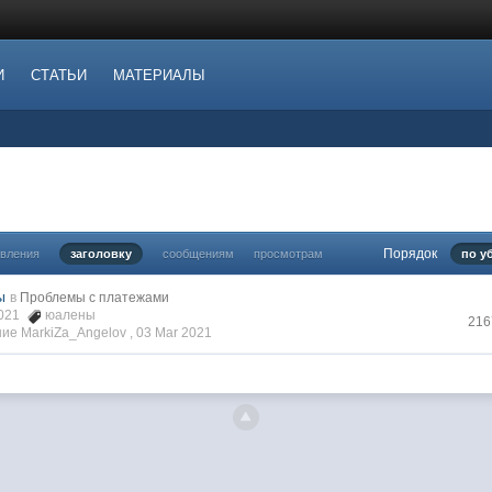
И
СТАТЬИ
МАТЕРИАЛЫ
Порядок
овления
заголовку
сообщениям
просмотрам
по у
ы
в
Проблемы с платежами
2021
юалены
216
ие MarkiZa_Angelov ,
03 Mar 2021