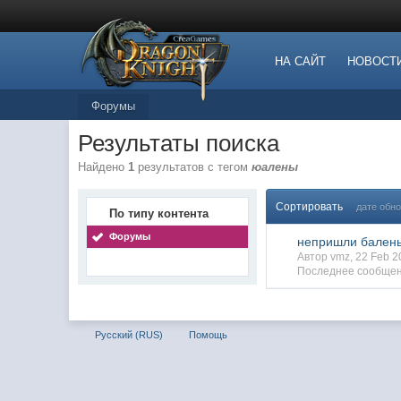
НА САЙТ
НОВОСТ
Форумы
Результаты поиска
Найдено
1
результатов с тегом
юалены
Сортировать
дате обн
По типу контента
Форумы
непришли бален
Автор vmz, 22 Feb 
Последнее сообщен
Русский (RUS)
Помощь