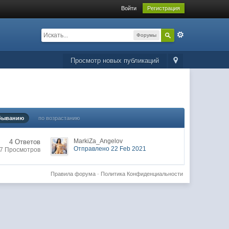
Войти
Регистрация
Форумы
Просмотр новых публикаций
быванию
по возрастанию
MarkiZa_Angelov
4 Ответов
Отправлено 22 Feb 2021
7 Просмотров
Правила форума
·
Политика Конфиденциальности