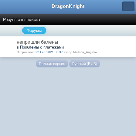
DragonKnight
Результаты поиска
Форумы
непришли балены
в Проблемы с платежами
Отправлено
22 Feb 2021 08:37
автор MarkiZa_Angelov
Полная версия
Русский (RUS)