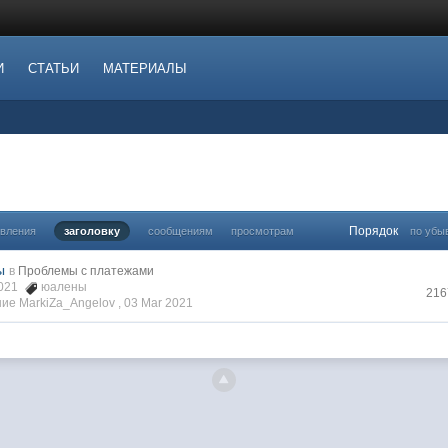
И
СТАТЬИ
МАТЕРИАЛЫ
Порядок
овления
заголовку
сообщениям
просмотрам
по убы
ы
в
Проблемы с платежами
2021
юалены
216
ие MarkiZa_Angelov ,
03 Mar 2021