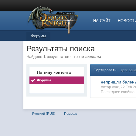
НА САЙТ
НОВОСТ
Форумы
Результаты поиска
Найдено
1
результатов с тегом
юалены
Сортировать
дате обн
По типу контента
Форумы
непришли бален
Автор vmz, 22 Feb 
Последнее сообщен
Русский (RUS)
Помощь