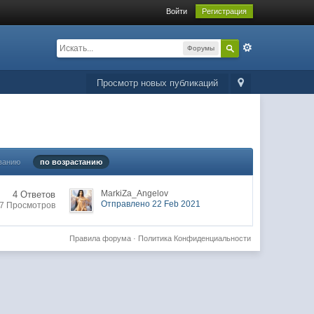
Войти
Регистрация
Форумы
Просмотр новых публикаций
ванию
по возрастанию
MarkiZa_Angelov
4 Ответов
Отправлено 22 Feb 2021
7 Просмотров
Правила форума
·
Политика Конфиденциальности