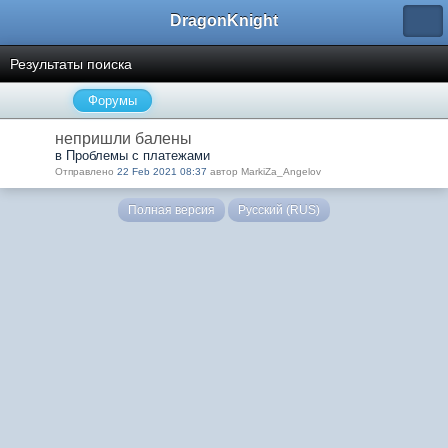
DragonKnight
Результаты поиска
Форумы
непришли балены
в Проблемы с платежами
Отправлено
22 Feb 2021 08:37
автор MarkiZa_Angelov
Полная версия
Русский (RUS)