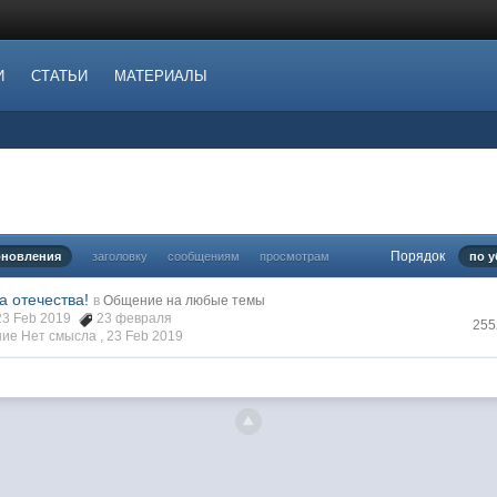
И
СТАТЬИ
МАТЕРИАЛЫ
Порядок
бновления
заголовку
сообщениям
просмотрам
по 
а отечества!
в
Общение на любые темы
23 Feb 2019
23 февраля
255
ие Нет смысла ,
23 Feb 2019