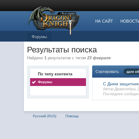
НА САЙТ
НОВОСТ
Форумы
Результаты поиска
Найдено
1
результатов с тегом
23 февраля
Сортировать
дате о
По типу контента
Форумы
С Днем защитник
Автор Дракозябра, 
Последнее сообщен
Русский (RUS)
Помощь