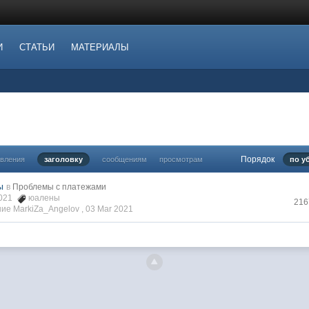
И
СТАТЬИ
МАТЕРИАЛЫ
Порядок
овления
заголовку
сообщениям
просмотрам
по у
ы
в
Проблемы с платежами
2021
юалены
216
ие MarkiZa_Angelov ,
03 Mar 2021