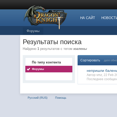
НА САЙТ
НОВОСТ
Форумы
Результаты поиска
Найдено
1
результатов с тегом
юалены
Сортировать
дате обн
По типу контента
Форумы
непришли бален
Автор vmz, 22 Feb 
Последнее сообщен
Русский (RUS)
Помощь