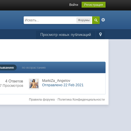
Войти
Регистрация
Форумы
Просмотр новых публикаций
быванию
по возрастанию
MarkiZa_Angelov
4 Ответов
Отправлено 22 Feb 2021
7 Просмотров
Правила форума
·
Политика Конфиденциальности