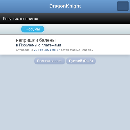
DragonKnight
Результаты поиска
Форумы
непришли балены
в Проблемы с платежами
Отправлено
22 Feb 2021 08:37
автор MarkiZa_Angelov
Полная версия
Русский (RUS)