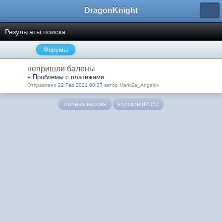
DragonKnight
Результаты поиска
Форумы
непришли балены
в Проблемы с платежами
Отправлено
22 Feb 2021 08:37
автор MarkiZa_Angelov
Полная версия
Русский (RUS)