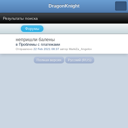
DragonKnight
Результаты поиска
Форумы
непришли балены
в Проблемы с платежами
Отправлено
22 Feb 2021 08:37
автор MarkiZa_Angelov
Полная версия
Русский (RUS)