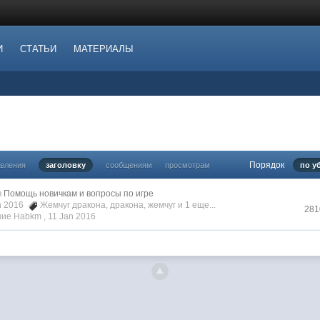
И
СТАТЬИ
МАТЕРИАЛЫ
Порядок
овления
заголовку
сообщениям
просмотрам
по у
в
Помощь новичкам и вопросы по игре
an 2016
Жемчуг дракона
,
дракона
,
жемчуг
и 1 еще...
281
ие Habkm ,
11 Jan 2016