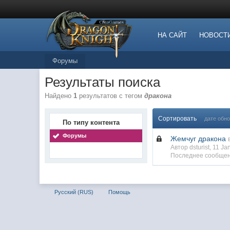
НА САЙТ
НОВОСТ
Форумы
Результаты поиска
Найдено
1
результатов с тегом
дракона
Сортировать
дате обн
По типу контента
Форумы
Жемчуг дракона
Автор dsturist, 11 J
Последнее сообщен
Русский (RUS)
Помощь