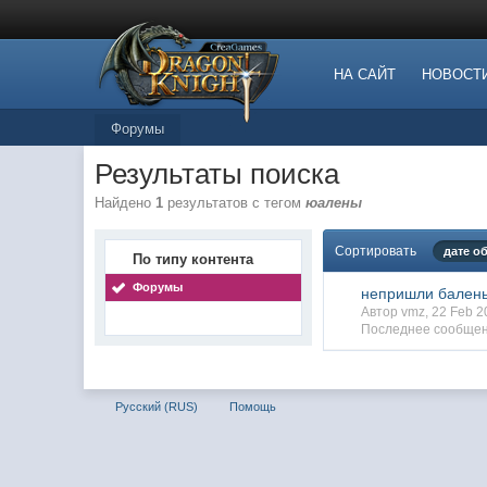
НА САЙТ
НОВОСТ
Форумы
Результаты поиска
Найдено
1
результатов с тегом
юалены
Сортировать
дате о
По типу контента
Форумы
непришли бален
Автор vmz, 22 Feb 
Последнее сообщен
Русский (RUS)
Помощь