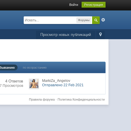
Войти
Регистрация
Форумы
Просмотр новых публикаций
убыванию
по возрастанию
MarkiZa_Angelov
4 Ответов
Отправлено 22 Feb 2021
7 Просмотров
Правила форума
·
Политика Конфиденциальности