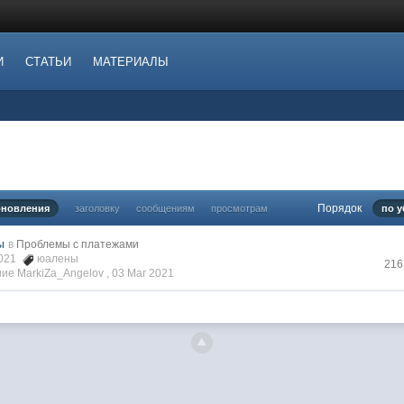
И
СТАТЬИ
МАТЕРИАЛЫ
Порядок
бновления
заголовку
сообщениям
просмотрам
по 
ы
в
Проблемы с платежами
2021
юалены
216
ие MarkiZa_Angelov ,
03 Mar 2021