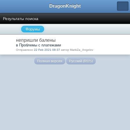
DragonKnight
Результаты поиска
Форумы
непришли балены
в Проблемы с платежами
Отправлено
22 Feb 2021 08:37
автор MarkiZa_Angelov
Полная версия
Русский (RUS)