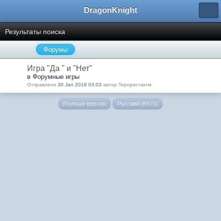
DragonKnight
Результаты поиска
Форумы
Игра "Да " и "Нет"
в Форумные игры
Отправлено
30 Jan 2018 03:03
автор Терористкатм
Полная версия
Русский (RUS)