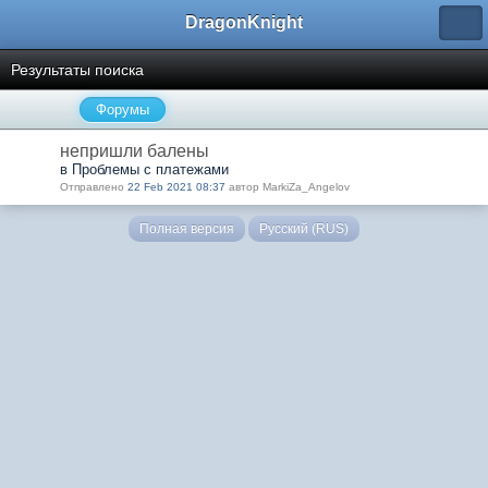
DragonKnight
Результаты поиска
Форумы
непришли балены
в Проблемы с платежами
Отправлено
22 Feb 2021 08:37
автор MarkiZa_Angelov
Полная версия
Русский (RUS)