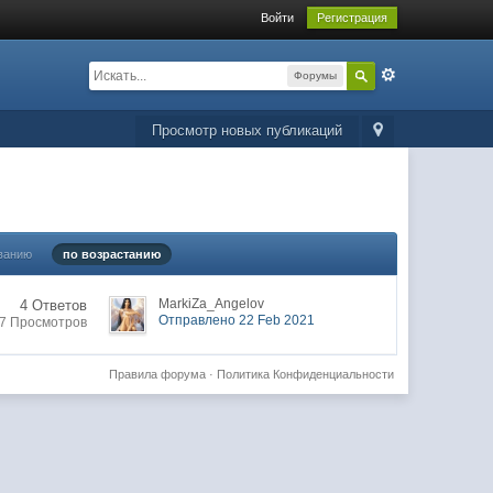
Войти
Регистрация
Форумы
Просмотр новых публикаций
ванию
по возрастанию
MarkiZa_Angelov
4 Ответов
Отправлено 22 Feb 2021
7 Просмотров
Правила форума
·
Политика Конфиденциальности