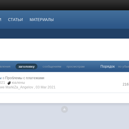
И
СТАТЬИ
МАТЕРИАЛЫ
Порядок
овления
заголовку
сообщениям
просмотрам
по убы
ы
в
Проблемы с платежами
2021
юалены
216
ие MarkiZa_Angelov ,
03 Mar 2021