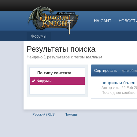
НА САЙТ
НОВОСТ
Форумы
Результаты поиска
Найдено
1
результатов с тегом
юалены
Сортировать
дате обн
По типу контента
Форумы
непришли бален
Автор vmz, 22 Feb 
Последнее сообщен
Русский (RUS)
Помощь